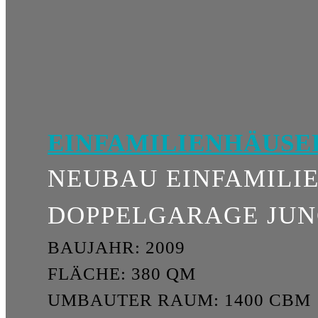
EINFAMILIEN­HÄUSE
NEUBAU EINFAMILI
DOPPELGARAGE JUN
BAUJAHR: 2009
FLÄCHE: 380 QM
UMBAUTER RAUM: 1400 CBM