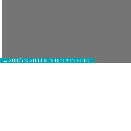
← ZURÜCK ZUR LISTE DER PROJEKTE
← ZURÜCK ZUR LISTE DER PROJEKTE