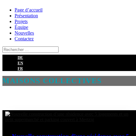
Page d’accueil
Présentation
Projets
Équipe
Nouvelles
Contactez
DE
EN
FR
MAISONS COLLECTIVES